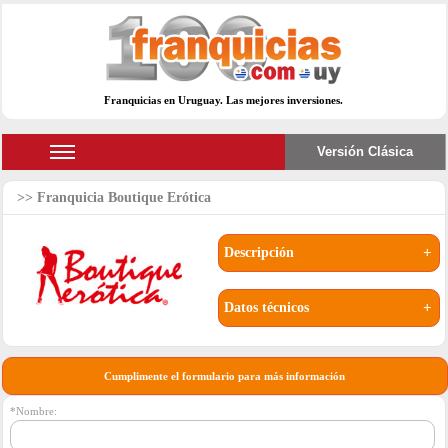
Franquicias en Uruguay. Las mejores inversiones.
Versión Clásica
Franquicia Boutique Erótica
Descripción
+
Datos técnicos
+
Cumplimente el formulario para más información
*Nombre: