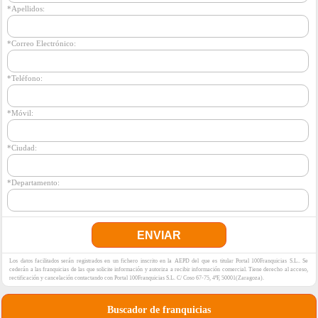
*Apellidos:
*Correo Electrónico:
*Teléfono:
*Móvil:
*Ciudad:
*Departamento:
Los datos facilitados serán registrados en un fichero inscrito en la AEPD del que es titular Portal 100Franquicias S.L.. Se
cederán a las franquicias de las que solicite información y autoriza a recibir información comercial. Tiene derecho al acceso,
rectificación y cancelación contactando con Portal 100Franquicias S.L. C/ Coso 67-75, 4ºF, 50001(Zaragoza).
Buscador de franquicias