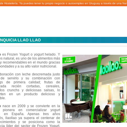
a de Hostelería. Ya puedes tener tu propio negocio o autoempleo en Uruguay a través de una fran
NQUICIA LLAO LLAO
o
es Frozen Yogurt o yogurt helado. Y
s natural, es uno de los alimentos más
y recomendables en el mundo gracias
bondades y a su alto valor nutricional.
boración con leche descremada justo
 de servirlo y su combinación con
ngs de primera calidad; frutas de
rada recién cortadas, cereales,
idos crunchs y deliciosas salsas, lo
erten en un producto delicioso y
ble.
o
nace en 2009 y se convierte en la
 pionera en comercializar yogurt
o en España. Apenas tres años
s, llaollao ya supera el centenar de
lecimientos y se posiciona como la
icia líder del sector de Frozen Yogurt.