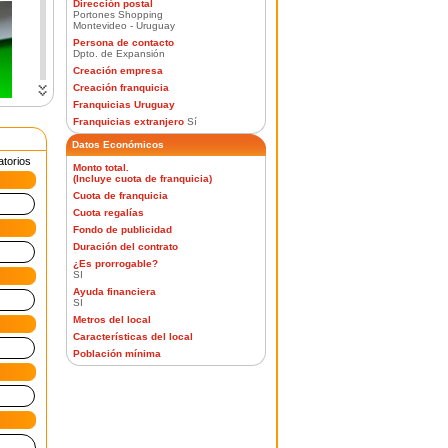
Dirección postal
Portones Shopping
Montevideo - Uruguay
Persona de contacto
Dpto. de Expansión
Creación empresa
Creación franquicia
Franquicias Uruguay
Franquicias extranjero
Sí
Datos Económicos
atorios
Monto total.
(Incluye cuota de franquicia)
Cuota de franquicia
Cuota regalías
Fondo de publicidad
Duración del contrato
 por
¿Es prorrogable?
ente
SI
tica
Ayuda financiera
SI
Metros del local
Características del local
Población mínima