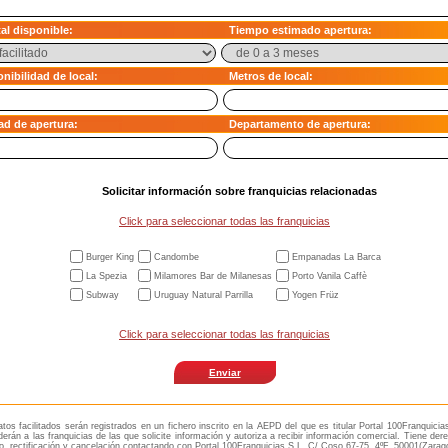
al disponible:
Tiempo estimado apertura:
nibilidad de local:
Metros de local:
ad de apertura:
Departamento de apertura:
Solicitar información sobre franquicias relacionadas
Click para seleccionar todas las franquicias
Burger King
Candombe
Empanadas La Barca
La Spezia
Milamores Bar de Milanesas
Porto Vanila Caffè
Subway
Uruguay Natural Parrilla
Yogen Früz
Click para seleccionar todas las franquicias
tos facilitados serán registrados en un fichero inscrito en la AEPD del que es titular Portal 100Franquicia
erán a las franquicias de las que solicite información y autoriza a recibir información comercial. Tiene der
, rectificación y cancelación contactando con Portal 100Franquicias S.L. C/ Coso 67-75, 4ºF, 50001(Zarag