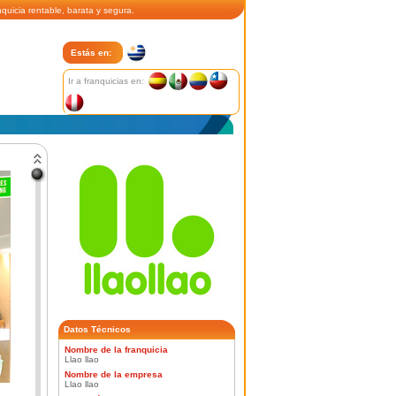
quicia rentable, barata y segura.
Estás en:
Ir a franquicias en:
Datos Técnicos
Nombre de la franquicia
Llao llao
Nombre de la empresa
Llao llao