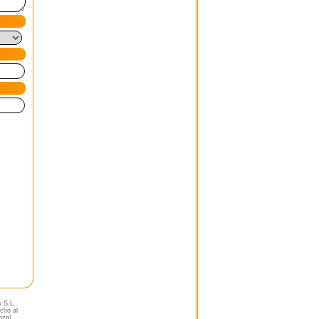
s S.L..
echo al
oza).