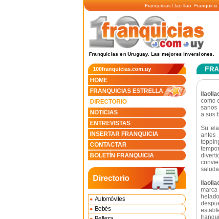
Franquicias Llao llao. Franquici
Franquicias en Uruguay. Las mejores inversiones.
FRA
100franquicias.com.uy
HOME
FRANQUICIAS ESTRELLA
llaolla
como e
DIRECTORIO
sanos 
NOTICIAS
a sus 
ENTREVISTAS
Su ela
INSERTAR FRANQUICIA
antes
toppi
CONTACTAR
tempo
BOLETÍN FRANQUICIA
divert
convi
saluda
Directorio
llaolla
marca
helad
Automóviles
despué
Bebés
estab
franqu
Belleza