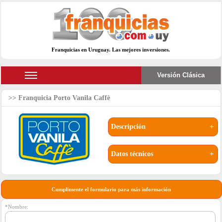
Franquicias en Uruguay. Las mejores inversiones.
Versión Clásica
Franquicia Porto Vanila Caffè
Descripción
+
Datos técnicos
+
Cumplimente el formulario para más información
*Nombre: