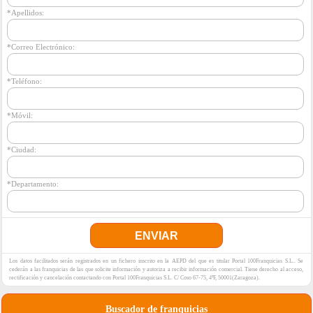
*Apellidos:
*Correo Electrónico:
*Teléfono:
*Móvil:
*Ciudad:
*Departamento:
Los datos facilitados serán registrados en un fichero inscrito en la AEPD del que es titular Portal 100Franquicias S.L.. Se
cederán a las franquicias de las que solicite información y autoriza a recibir información comercial. Tiene derecho al acceso,
rectificación y cancelación contactando con Portal 100Franquicias S.L. C/ Coso 67-75, 4ºF, 50001(Zaragoza).
Buscador de franquicias