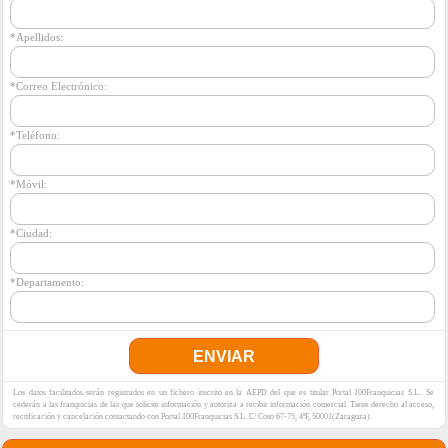
*Apellidos:
*Correo Electrónico:
*Teléfono:
*Móvil:
*Ciudad:
*Departamento:
Los datos facilitados serán registrados en un fichero inscrito en la AEPD del que es titular Portal 100Franquicias S.L.. Se
cederán a las franquicias de las que solicite información y autoriza a recibir información comercial. Tiene derecho al acceso,
rectificación y cancelación contactando con Portal 100Franquicias S.L. C/ Coso 67-75, 4ºF, 50001(Zaragoza).