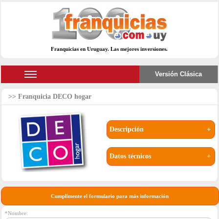
Franquicias en Uruguay. Las mejores inversiones.
Versión Clásica
Franquicia DECO hogar
Descripción
+
Datos técnicos
+
Cumplimente el formulario para más información
*Nombre: